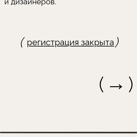
→
(
)
(
)
подать заявку
о конкурсе
этапы
номинации
организаторы
вопрос-ответ