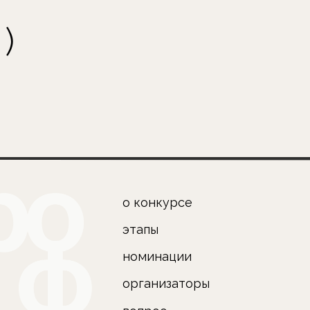
(
п
о конкурсе
этапы
по
номинации
по
организаторы
по
pr
вопрос-
ответ