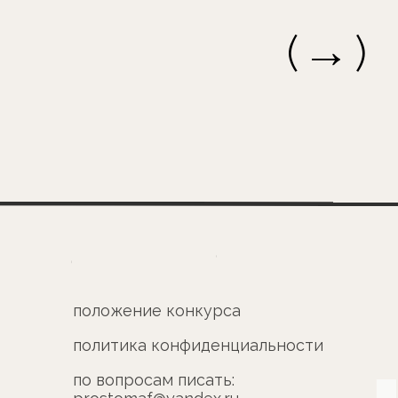
→
(
)
)
одать заявку
ложение конкурса
литика конфиденциальности
 вопросам писать:
ostomaf@yandex.ru