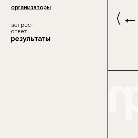
←
(
)
вопрос-
ответ
результаты
(
)
подать заявку