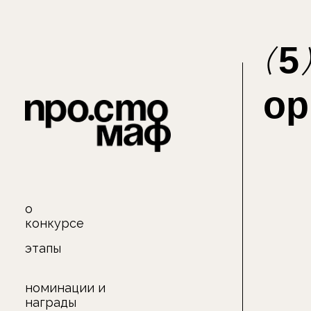
(
5
)
орг
о
конкурсе
этапы
номинации и
награды
организаторы