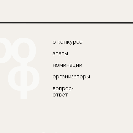
этапы
по
номинации
по
организаторы
по
pr
вопрос-
ответ
ащищены. Дизайн сайта —