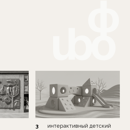
3
интерактивный детский
игровой элемент / малая
архитектурная форма