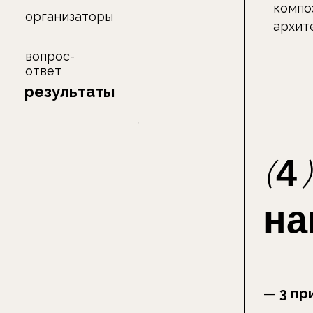
вопрос-
ответ
результаты
(
)
подать заявку
4
(
)
наг
—
3 призов
— возможно
территориях