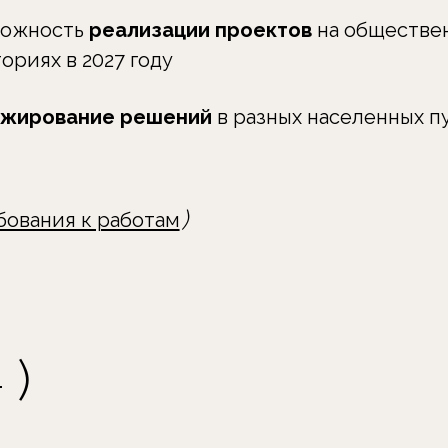
вание решений
в разных населенных пунктах
)
)
ия к работам
ия к работам
(
п
о конкурсе