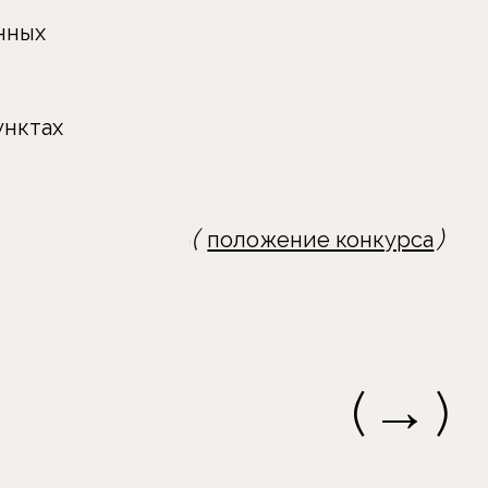
(
(
)
)
положение конкурса
положение конкурса
→
(
)
)
одать заявку