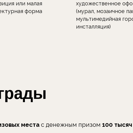
мультимедийная городская
инсталляция)
рады
ых места
с денежным призом
100 тысяч рублей
сть
реализации проектов
на общественных
 в 2027 году