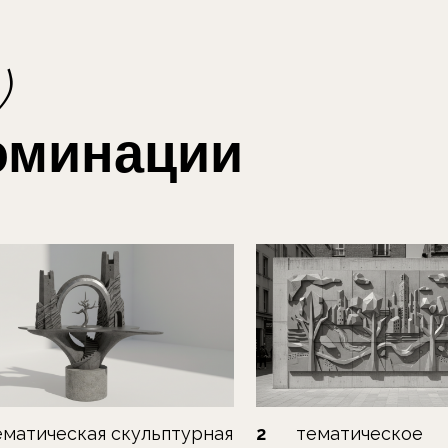
инации
кая скульптурная
2
тематическое
или малая
художественное оформление
ная форма
(мурал, мозаичное панно,