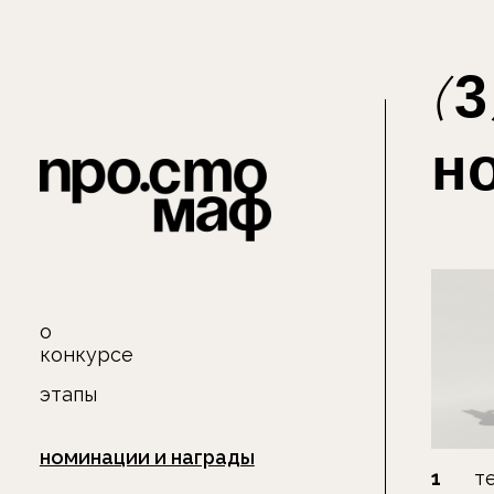
3
(
)
ном
о
конкурсе
этапы
номинации и награды
1
тематичес
композиция 
организаторы
архитектур